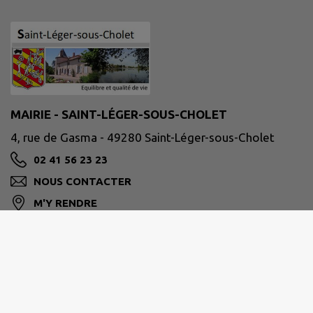
MAIRIE - SAINT-LÉGER-SOUS-CHOLET
4, rue de Gasma - 49280 Saint-Léger-sous-Cholet
02 41 56 23 23
NOUS CONTACTER
M'Y RENDRE
www.saintlegersouscholet.fr/