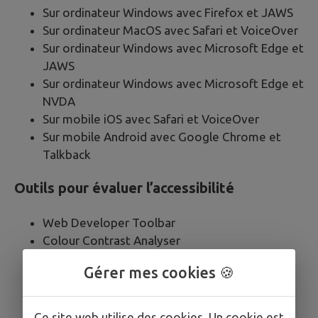
Sur ordinateur Windows avec Firefox et JAWS
Sur ordinateur MacOS avec Safari et VoiceOver
Sur ordinateur Windows avec Microsoft Edge et
JAWS
Sur ordinateur Windows avec Microsoft Edge et
NVDA
Sur mobile iOS avec Safari et VoiceOver
Sur mobile Android avec Google Chrome et
Talkback
Outils pour évaluer l’accessibilité
Web Developer Toolbar
Colour Contrast Analyser
HeadingsMap
Gérer mes cookies 🍪
WCAG Contrast checker
Inspecteur de composants
Validateur HTML du W3C
Ce site web utilise des cookies. Un cookie est