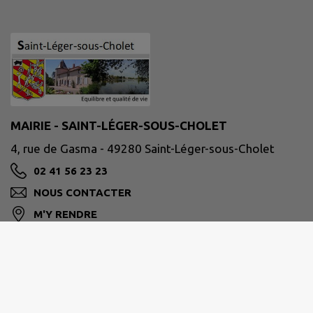
MAIRIE - SAINT-LÉGER-SOUS-CHOLET
4, rue de Gasma - 49280 Saint-Léger-sous-Cholet
02 41 56 23 23
NOUS CONTACTER
M'Y RENDRE
www.saintlegersouscholet.fr/