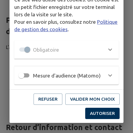
Wave
un petit fichier enregistré sur votre terminal
lors de la visite sur le site.
Pages du site ayant fait l’objet
Pour en savoir plus, consultez notre
Politique
de gestion des cookies
.
de la vérification de conformité
L'audit a porté sur un échantillon de 8 pages.
Obligatoire
P 01 :
Accueil;
P 02 :
Mentions légales;
P 03 :
Plan du site;
Mesure d'audience (Matomo)
P 04 :
Signaler;
P 05 :
Commerces;
P 06 :
Actualités;
REFUSER
VALIDER MON CHOIX
P 07 :
Rechercher;
P 08 :
Événements;
AUTORISER
Retour d’information et contact