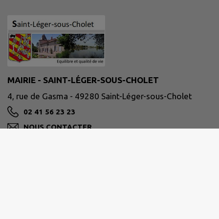
MAIRIE - SAINT-LÉGER-SOUS-CHOLET
4, rue de Gasma - 49280 Saint-Léger-sous-Cholet
02 41 56 23 23
NOUS CONTACTER
M'Y RENDRE
www.saintlegersouscholet.fr/