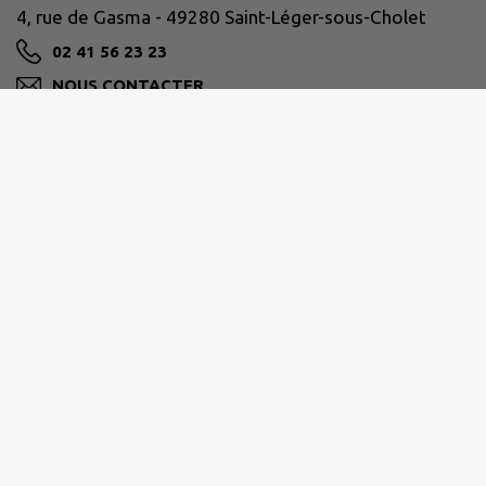
4, rue de Gasma - 49280 Saint-Léger-sous-Cholet
02 41 56 23 23
NOUS CONTACTER
M'Y RENDRE
www.saintlegersouscholet.fr/
CHOLET AGGLOMÉRATION
www.cholet.fr/