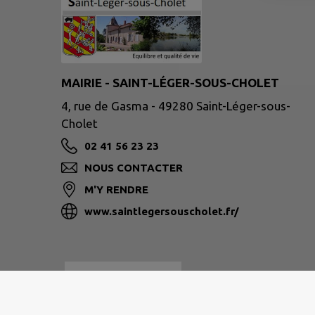
MAIRIE - SAINT-LÉGER-SOUS-CHOLET
4, rue de Gasma - 49280 Saint-Léger-sous-
Cholet
02 41 56 23 23
NOUS CONTACTER
M'Y RENDRE
www.saintlegersouscholet.fr/