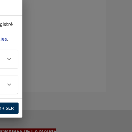
gistré
kies
.
ORISER
HORAIRES DE LA MAIRIE