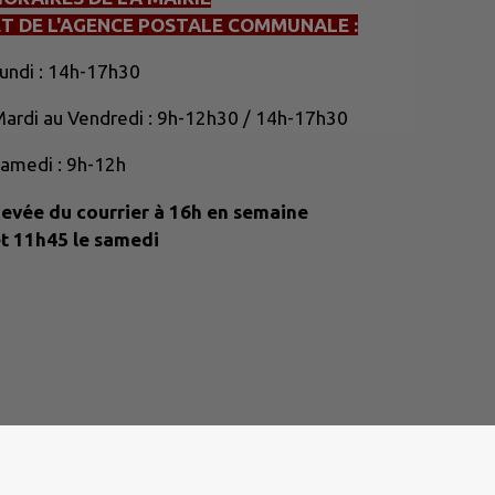
ET DE L'AGENCE POSTALE COMMUNALE :
undi : 14h-17h30
ardi au Vendredi : 9h-12h30 / 14h-17h30
amedi : 9h-12h
evée du courrier à 16h en semaine
t 11h45 le samedi