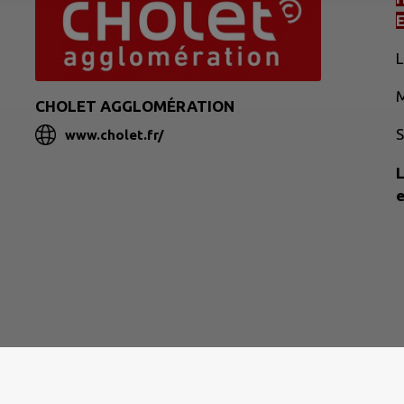
L
M
CHOLET AGGLOMÉRATION
S
www.cholet.fr/
L
e