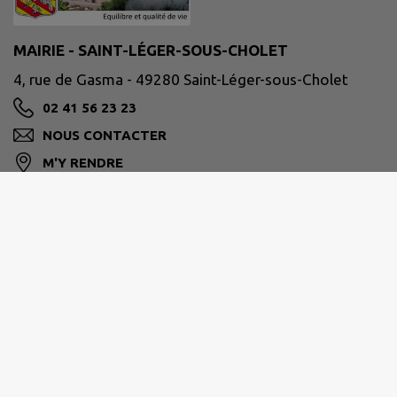
MAIRIE - SAINT-LÉGER-SOUS-CHOLET
4, rue de Gasma - 49280 Saint-Léger-sous-Cholet
02 41 56 23 23
NOUS CONTACTER
M'Y RENDRE
www.saintlegersouscholet.fr/
CHOLET AGGLOMÉRATION