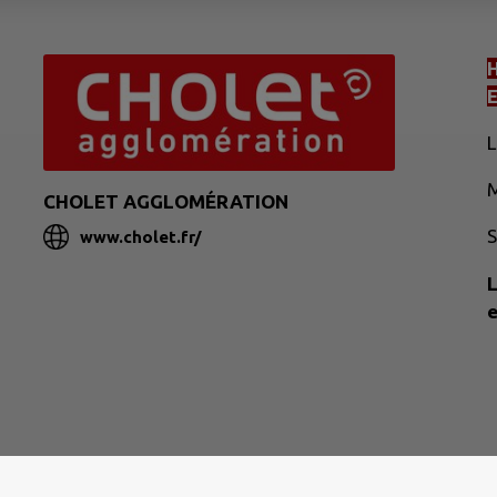
L
M
CHOLET AGGLOMÉRATION
S
www.cholet.fr/
L
e