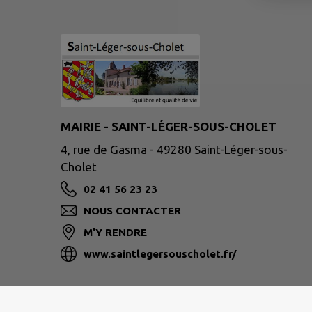
MAIRIE - SAINT-LÉGER-SOUS-CHOLET
4, rue de Gasma - 49280 Saint-Léger-sous-
Cholet
02 41 56 23 23
NOUS CONTACTER
M'Y RENDRE
www.saintlegersouscholet.fr/