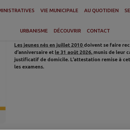
INISTRATIVES
VIE MUNICIPALE
AU QUOTIDIEN
SE
RECENSEMENT CITOYEN
Publié le mercredi 01 juillet 2026 - Saint-Léger-sous-Chol
URBANISME
DÉCOUVRIR
CONTACT
Les jeunes nés en juillet 2010
doivent se faire rec
d’anniversaire et
le 31 août 2026,
munis de leur ca
justificatif de domicile. L’attestation remise à c
les examens.