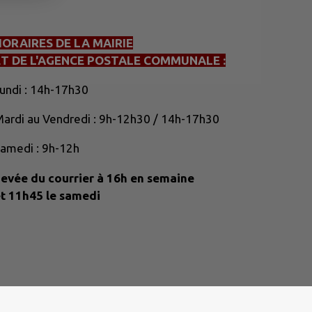
HORAIRES DE LA MAIRIE
ET DE L'AGENCE POSTALE COMMUNALE :
undi : 14h-17h30
ardi au Vendredi : 9h-12h30 / 14h-17h30
amedi : 9h-12h
evée du courrier à 16h en semaine
t 11h45 le samedi