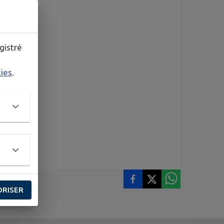
gistré
kies
.
ORISER